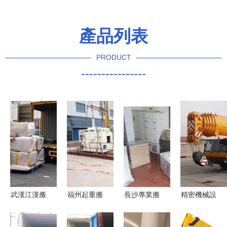
產品列表
PRODUCT
----------------
武漢江漢搬
福州起重搬
長沙專業搬
精密機械設
家 專業搬
運服務 以
運裝卸服務
備搬運,精
運裝卸服務
專業與品質
一站式解決
密機械設備