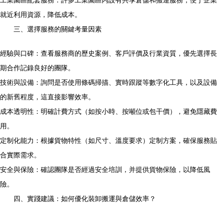
工業園區配套服務：許多工業園區內設有共享倉儲和搬運服務，便于企業
就近利用資源，降低成本。
三、選擇服務的關鍵考量因素
經驗與口碑：查看服務商的歷史案例、客戶評價及行業資質，優先選擇長
期合作記錄良好的團隊。
技術與設備：詢問是否使用條碼掃描、實時跟蹤等數字化工具，以及設備
的新舊程度，這直接影響效率。
成本透明性：明確計費方式（如按小時、按噸位或包干價），避免隱藏費
用。
定制化能力：根據貨物特性（如尺寸、溫度要求）定制方案，確保服務貼
合實際需求。
安全與保險：確認團隊是否經過安全培訓，并提供貨物保險，以降低風
險。
四、實踐建議：如何優化裝卸搬運與倉儲效率？