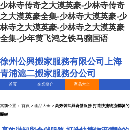
少林寺传奇之大漠英豪-少林寺传奇
之大漠英豪全集-少林寺大漠英豪-少
林寺之大漠英豪-少林寺之大漠英豪
全集-少年黄飞鸿之铁马骝国语
徐州公興搬家服務有限公司上海
青浦滬二搬家服務分公司
首頁
企業簡介
產品大全
聯系我們
企業信息
訪客留言
當前位置：
首頁
>
產品大全
>
高效裝卸與倉儲服務 打造快捷物流體驗的
關鍵